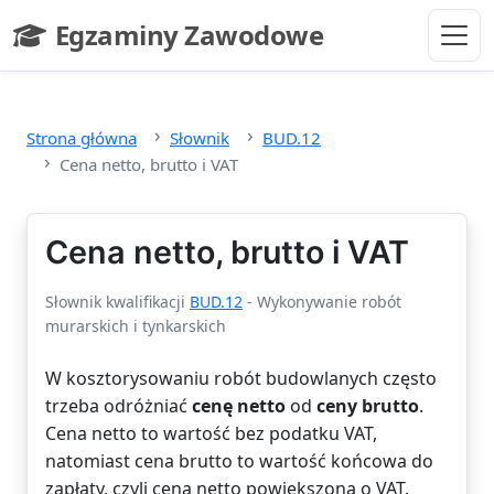
Przejdź do głównej treści
Egzaminy Zawodowe
- strona główna
Strona główna
Słownik
BUD.12
Cena netto, brutto i VAT
Cena netto, brutto i VAT
Słownik kwalifikacji
BUD.12
- Wykonywanie robót
murarskich i tynkarskich
W kosztorysowaniu robót budowlanych często
trzeba odróżniać
cenę netto
od
ceny brutto
.
Cena netto to wartość bez podatku VAT,
natomiast cena brutto to wartość końcowa do
zapłaty, czyli cena netto powiększona o VAT.