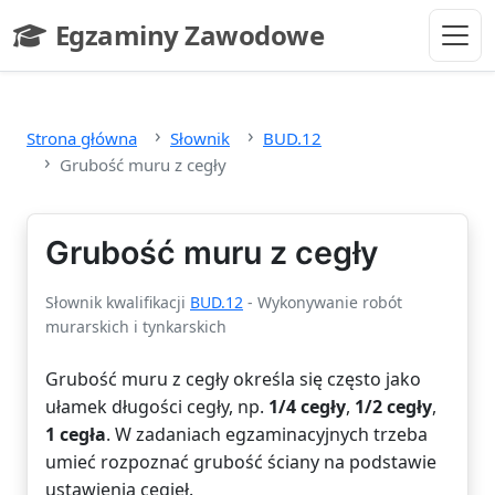
Przejdź do głównej treści
Egzaminy Zawodowe
- strona główna
Strona główna
Słownik
BUD.12
Grubość muru z cegły
Grubość muru z cegły
Słownik kwalifikacji
BUD.12
- Wykonywanie robót
murarskich i tynkarskich
Grubość muru z cegły określa się często jako
ułamek długości cegły, np.
1/4 cegły
,
1/2 cegły
,
1 cegła
. W zadaniach egzaminacyjnych trzeba
umieć rozpoznać grubość ściany na podstawie
ustawienia cegieł.