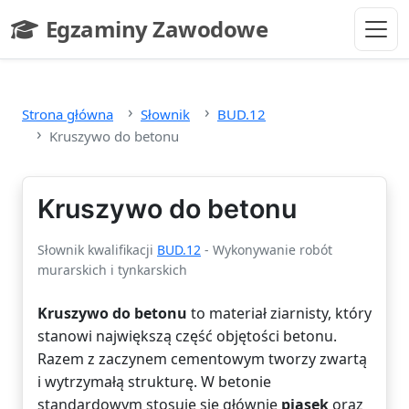
Przejdź do głównej treści
Egzaminy Zawodowe
- strona główna
Strona główna
Słownik
BUD.12
Kruszywo do betonu
Kruszywo do betonu
Słownik kwalifikacji
BUD.12
- Wykonywanie robót
murarskich i tynkarskich
Kruszywo do betonu
to materiał ziarnisty, który
stanowi największą część objętości betonu.
Razem z zaczynem cementowym tworzy zwartą
i wytrzymałą strukturę. W betonie
standardowym stosuje się głównie
piasek
oraz