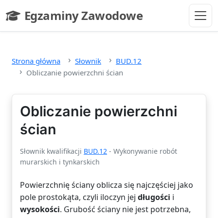
Przejdź do głównej treści
Egzaminy Zawodowe
- strona główna
Strona główna
Słownik
BUD.12
Obliczanie powierzchni ścian
Obliczanie powierzchni
ścian
Słownik kwalifikacji
BUD.12
- Wykonywanie robót
murarskich i tynkarskich
Powierzchnię ściany oblicza się najczęściej jako
pole prostokąta, czyli iloczyn jej
długości
i
wysokości
. Grubość ściany nie jest potrzebna,