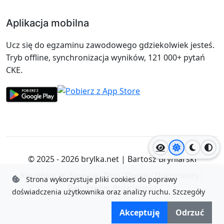
Aplikacja mobilna
Ucz się do egzaminu zawodowego gdziekolwiek jesteś.
Tryb offline, synchronizacja wyników, 121 000+ pytań
CKE.
Jasny motyw
Ciemny
Wyso
© 2025 - 2026
brylka.net
|
Bartosz Bryniarski
Kwalifikacje
|
Słownik
|
Blog
|
Opinie
|
Dokumenty
|
Strona wykorzystuje pliki cookies do poprawy
Regulamin
|
Prywatność
doświadczenia użytkownika oraz analizy ruchu.
Szczegóły
Akceptuję
Odrzuć