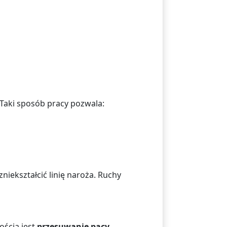
 Taki sposób pracy pozwala:
iekształcić linię naroża. Ruchy
ością jest
przesuwanie pacy