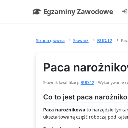
Przejdź do głównej treści
Egzaminy Zawodowe
- strona główna
Strona główna
Słownik
BUD.12
Pac
Paca narożnik
Słownik kwalifikacji
BUD.12
- Wykonywanie ro
Co to jest paca narożnik
Paca narożnikowa
to narzędzie tynka
ukształtowaną część roboczą pod kątem