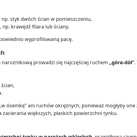
np. styk dwóch ścian w pomieszczeniu,
np. krawędź filara lub ściany.
dpowiednio wyprofilowaną pacę.
ch
ę narożnikową prowadzi się najczęściej ruchem
„góra-dół”
.
,
 ścian,
a.
 „w ósemkę” ani ruchów okrężnych, ponieważ mogłyby one zn
a zacierania większych, płaskich powierzchni tynku.
ierzchni tynku w narożach wklęsłych
, prawidłową czynn