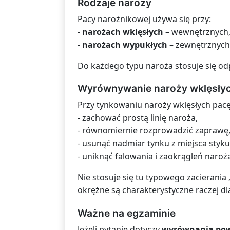
Rodzaje naroży
Pacy narożnikowej używa się przy:
-
narożach wklęsłych
– wewnętrznych, 
-
narożach wypukłych
– zewnętrznych, 
Do każdego typu naroża stosuje się o
Wyrównywanie naroży wklęsły
Przy tynkowaniu naroży wklęsłych pac
- zachować prostą linię naroża,
- równomiernie rozprowadzić zaprawę
- usunąć nadmiar tynku z miejsca styku
- uniknąć falowania i zaokrągleń naroż
Nie stosuje się tu typowego zacierania
okrężne są charakterystyczne raczej dl
Ważne na egzaminie
Jeżeli pytanie dotyczy
wyrównania pow