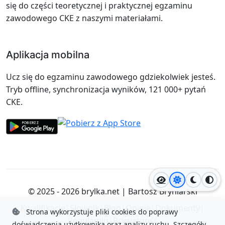
się do części teoretycznej i praktycznej egzaminu
zawodowego CKE z naszymi materiałami.
Aplikacja mobilna
Ucz się do egzaminu zawodowego gdziekolwiek jesteś.
Tryb offline, synchronizacja wyników, 121 000+ pytań
CKE.
Jasny motyw
Ciemny
Wyso
© 2025 - 2026
brylka.net
|
Bartosz Bryniarski
Kwalifikacje
|
Słownik
|
Blog
|
Opinie
|
Dokumenty
|
Strona wykorzystuje pliki cookies do poprawy
Regulamin
|
Prywatność
doświadczenia użytkownika oraz analizy ruchu.
Szczegóły