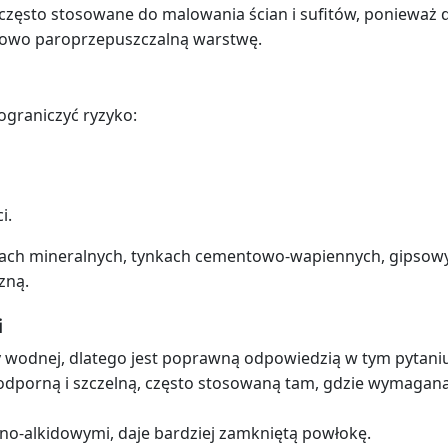
 często stosowane do malowania ścian i sufitów, ponieważ 
unkowo paroprzepuszczalną warstwę.
graniczyć ryzyko:
i.
anach mineralnych, tynkach cementowo-wapiennych, gipsow
zną.
i
y wodnej, dlatego jest poprawną odpowiedzią w tym pytani
odporną i szczelną, często stosowaną tam, gdzie wymagan
jno-alkidowymi, daje bardziej zamkniętą powłokę.