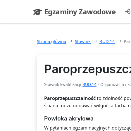
Przejdź do głównej treści
Egzaminy Zawodowe
- strona główna
Strona główna
Słownik
BUD.14
Par
Paroprzepuszc
Słownik kwalifikacji
BUD.14
- Organizacja i 
Paroprzepuszczalność
to zdolność pow
ściana może oddawać wilgoć, a farba ni
Powłoka akrylowa
W pytaniach egzaminacyjnych dotyczący