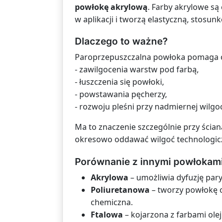
powłokę akrylową
. Farby akrylowe są
w aplikacji i tworzą elastyczną, stos
Dlaczego to ważne?
Paroprzepuszczalna powłoka pomaga o
- zawilgocenia warstw pod farbą,
- łuszczenia się powłoki,
- powstawania pęcherzy,
- rozwoju pleśni przy nadmiernej wilgoc
Ma to znaczenie szczególnie przy ści
okresowo oddawać wilgoć technologic
Porównanie z innymi powłokam
Akrylowa
– umożliwia dyfuzję par
Poliuretanowa
– tworzy powłokę 
chemiczna.
Ftalowa
– kojarzona z farbami ole