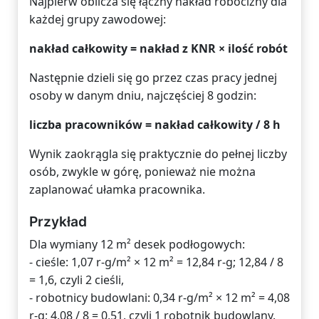
Najpierw oblicza się łączny nakład robocizny dla
każdej grupy zawodowej:
nakład całkowity = nakład z KNR × ilość robót
Następnie dzieli się go przez czas pracy jednej
osoby w danym dniu, najczęściej 8 godzin:
liczba pracowników = nakład całkowity / 8 h
Wynik zaokrągla się praktycznie do pełnej liczby
osób, zwykle w górę, ponieważ nie można
zaplanować ułamka pracownika.
Przykład
Dla wymiany 12 m² desek podłogowych:
- cieśle: 1,07 r-g/m² × 12 m² = 12,84 r-g; 12,84 / 8
= 1,6, czyli 2 cieśli,
- robotnicy budowlani: 0,34 r-g/m² × 12 m² = 4,08
r-g; 4,08 / 8 = 0,51, czyli 1 robotnik budowlany.