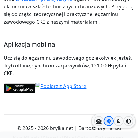
dla uczniów szkół technicznych i branżowych. Przygotuj
się do części teoretycznej i praktycznej egzaminu
zawodowego CKE z naszymi materiałami.
Aplikacja mobilna
Ucz się do egzaminu zawodowego gdziekolwiek jesteś.
Tryb offline, synchronizacja wyników, 121 000+ pytań
CKE.
Jasny motyw
Ciemny
Wyso
© 2025 - 2026
brylka.net
|
Bartosz Bryniarski