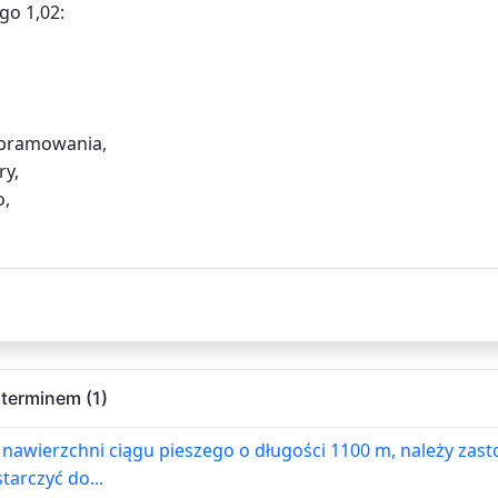
go 1,02:
obramowania,
ry,
o,
terminem (1)
awierzchni ciągu pieszego o długości 1100 m, należy za
tarczyć do...