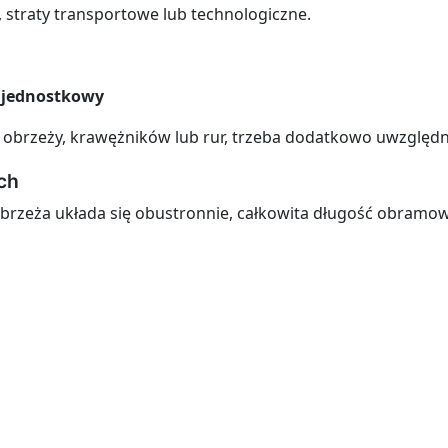
, straty transportowe lub technologiczne.
d jednostkowy
 obrzeży, krawężników lub rur, trzeba dodatkowo uwzględ
ch
 obrzeża układa się obustronnie, całkowita długość obramo