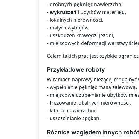
- drobnych
pęknięć
nawierzchni,
-
wykruszeń
i ubytków materiału,
- lokalnych nierówności,
- małych wybojów,
- uszkodzeń krawędzi jezdni,
- miejscowych deformacji warstwy ścier
Celem takich prac jest szybkie ogranic
Przykładowe roboty
W ramach naprawy bieżącej mogą być
- wypełnianie pęknięć masą zalewową,
- miejscowe uzupełnianie ubytków mie
- frezowanie lokalnych nierówności,
- łatanie nawierzchni,
- uszczelnianie spękań.
Różnica względem innych robó