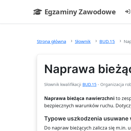
Przejdź do głównej treści
Egzaminy Zawodowe
- strona główna
Strona główna
Słownik
BUD.15
Nap
Naprawa bieżą
Słownik kwalifikacji
BUD.15
- Organizacja ro
Naprawa bieżąca nawierzchni
to zes
bezpiecznych warunków ruchu. Dotyczy 
Typowe uszkodzenia usuwane 
Do napraw bieżących zalicza się m.in. 