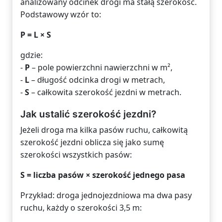
analizowany odcinek drogi ma stałą szerokość.
Podstawowy wzór to:
P = L × S
gdzie:
-
P
– pole powierzchni nawierzchni w m²,
-
L
– długość odcinka drogi w metrach,
-
S
– całkowita szerokość jezdni w metrach.
Jak ustalić szerokość jezdni?
Jeżeli droga ma kilka pasów ruchu, całkowitą
szerokość jezdni oblicza się jako sumę
szerokości wszystkich pasów:
S = liczba pasów × szerokość jednego pasa
Przykład: droga jednojezdniowa ma dwa pasy
ruchu, każdy o szerokości 3,5 m: