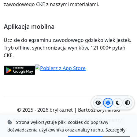
zawodowego CKE z naszymi materiałami.
Aplikacja mobilna
Ucz się do egzaminu zawodowego gdziekolwiek jesteś.
Tryb offline, synchronizacja wyników, 121 000+ pytań
CKE.
Jasny motyw
Ciemny
Wyso
© 2025 - 2026
brylka.net
|
Bartosz Bryniarski
Kwalifikacje
|
Słownik
|
Blog
|
Opinie
|
Dokumenty
|
Strona wykorzystuje pliki cookies do poprawy
Regulamin
|
Prywatność
doświadczenia użytkownika oraz analizy ruchu.
Szczegóły