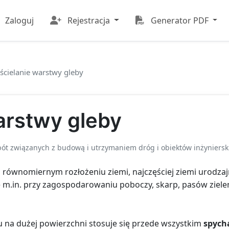
Zaloguj
Rejestracja
Generator PDF
ścielanie warstwy gleby
arstwy gleby
bót związanych z budową i utrzymaniem dróg i obiektów inżyniersk
 równomiernym rozłożeniu ziemi, najczęściej ziemi urodzajn
m.in. przy zagospodarowaniu poboczy, skarp, pasów zieleni
u na dużej powierzchni stosuje się przede wszystkim
spych