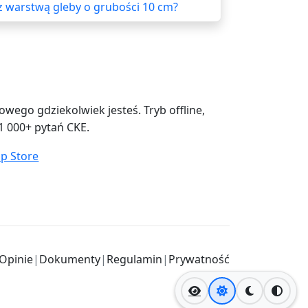
z warstwą gleby o grubości 10 cm?
ego gdziekolwiek jesteś. Tryb offline,
1 000+ pytań CKE.
Opinie
|
Dokumenty
|
Regulamin
|
Prywatność
Jasny motyw
Ciemny mo
Wysok