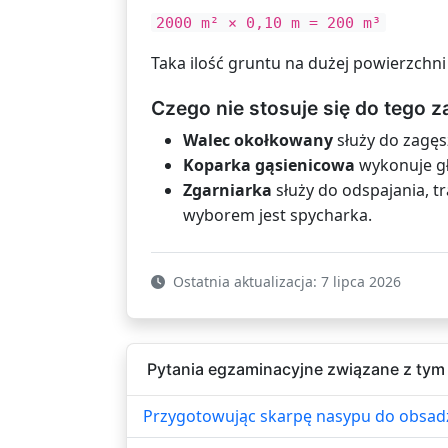
2000 m² × 0,10 m = 200 m³
Taka ilość gruntu na dużej powierzchni
Czego nie stosuje się do tego z
Walec okołkowany
służy do zagęs
Koparka gąsienicowa
wykonuje gł
Zgarniarka
służy do odspajania, t
wyborem jest spycharka.
Ostatnia aktualizacja: 7 lipca 2026
Pytania egzaminacyjne związane z tym
Przygotowując skarpę nasypu do obsadz