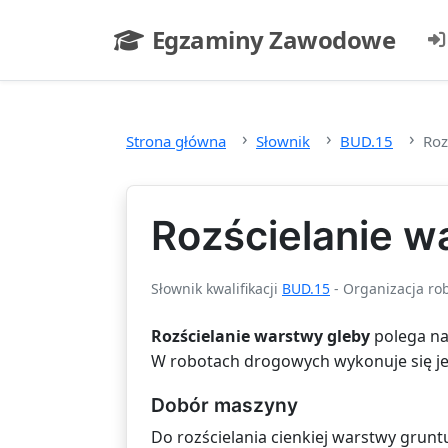
Przejdź do głównej treści
Egzaminy Zawodowe
- strona główna
Strona główna
Słownik
BUD.15
Roz
Rozścielanie w
Słownik kwalifikacji
BUD.15
- Organizacja ro
Rozścielanie warstwy gleby
polega na
W robotach drogowych wykonuje się je 
Dobór maszyny
Do rozścielania cienkiej warstwy grunt