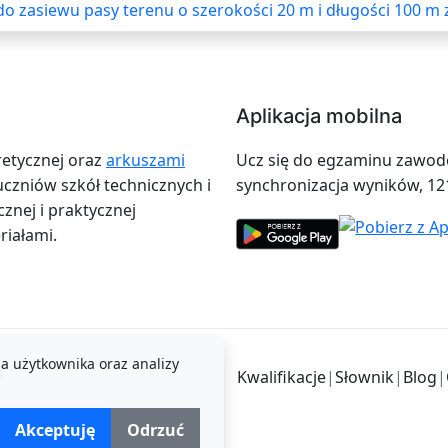
o zasiewu pasy terenu o szerokości 20 m i długości 100 m 
Aplikacja mobilna
retycznej oraz
arkuszami
Ucz się do egzaminu zawodow
zniów szkół technicznych i
synchronizacja wyników, 12
znej i praktycznej
iałami.
a użytkownika oraz analizy
i
Kwalifikacje
|
Słownik
|
Blog
|
Akceptuję
Odrzuć