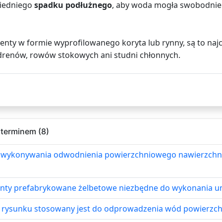
wiedniego
spadku podłużnego
, aby woda mogła swobodnie
enty w formie wyprofilowanego koryta lub rynny, są to naj
e drenów, rowów stokowych ani studni chłonnych.
 terminem (8)
 wykonywania odwodnienia powierzchniowego nawierzchni 
enty prefabrykowane żelbetowe niezbędne do wykonania u
 rysunku stosowany jest do odprowadzenia wód powierzch