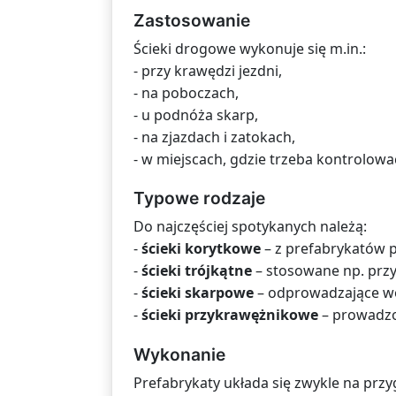
Zastosowanie
Ścieki drogowe wykonuje się m.in.:
- przy krawędzi jezdni,
- na poboczach,
- u podnóża skarp,
- na zjazdach i zatokach,
- w miejscach, gdzie trzeba kontrolow
Typowe rodzaje
Do najczęściej spotykanych należą:
-
ścieki korytkowe
– z prefabrykatów p
-
ścieki trójkątne
– stosowane np. przy
-
ścieki skarpowe
– odprowadzające wo
-
ścieki przykrawężnikowe
– prowadzo
Wykonanie
Prefabrykaty układa się zwykle na pr