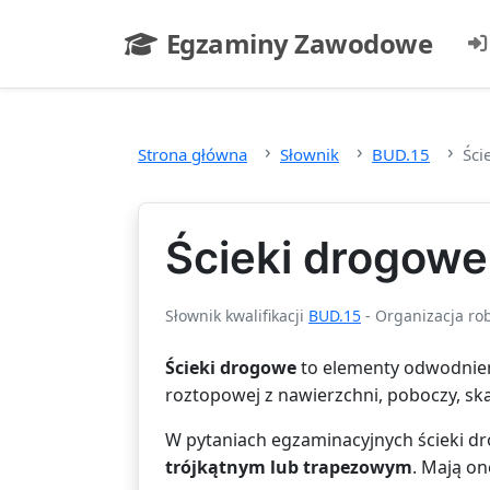
Przejdź do głównej treści
Egzaminy Zawodowe
- strona główna
Strona główna
Słownik
BUD.15
Ści
Ścieki drogowe
Słownik kwalifikacji
BUD.15
- Organizacja ro
Ścieki drogowe
to elementy odwodnien
roztopowej z nawierzchni, poboczy, sk
W pytaniach egzaminacyjnych ścieki d
trójkątnym lub trapezowym
. Mają o