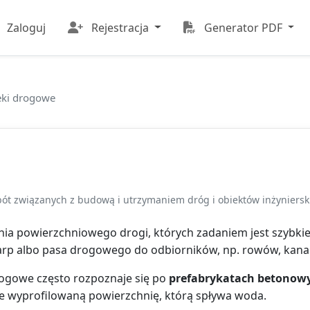
Zaloguj
Rejestracja
Generator PDF
eki drogowe
bót związanych z budową i utrzymaniem dróg i obiektów inżyniersk
ia powierzchniowego drogi, których zadaniem jest szybk
arp albo pasa drogowego do odbiorników, np. rowów, kanal
rogowe często rozpoznaje się po
prefabrykatach betonowy
ne wyprofilowaną powierzchnię, którą spływa woda.