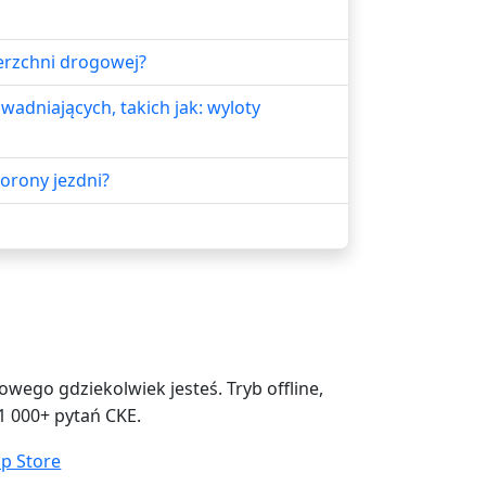
erzchni drogowej?
dniających, takich jak: wyloty
orony jezdni?
ego gdziekolwiek jesteś. Tryb offline,
1 000+ pytań CKE.