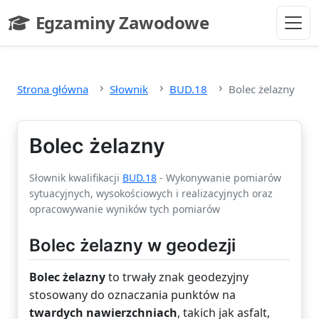
Przejdź do głównej treści
Egzaminy Zawodowe
- strona główna
Strona główna
Słownik
BUD.18
Bolec żelazny
Bolec żelazny
Słownik kwalifikacji
BUD.18
- Wykonywanie pomiarów
sytuacyjnych, wysokościowych i realizacyjnych oraz
opracowywanie wyników tych pomiarów
Bolec żelazny w geodezji
Bolec żelazny
to trwały znak geodezyjny
stosowany do oznaczania punktów na
twardych nawierzchniach
, takich jak asfalt,