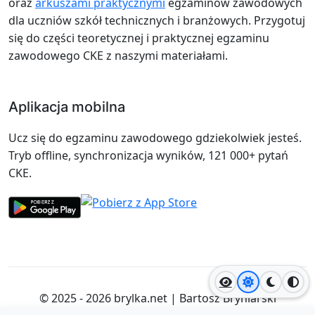
oraz
arkuszami praktycznymi
egzaminów zawodowych
dla uczniów szkół technicznych i branżowych. Przygotuj
się do części teoretycznej i praktycznej egzaminu
zawodowego CKE z naszymi materiałami.
Aplikacja mobilna
Ucz się do egzaminu zawodowego gdziekolwiek jesteś.
Tryb offline, synchronizacja wyników, 121 000+ pytań
CKE.
Jasny motyw
Ciemny
Wyso
© 2025 - 2026
brylka.net
|
Bartosz Bryniarski