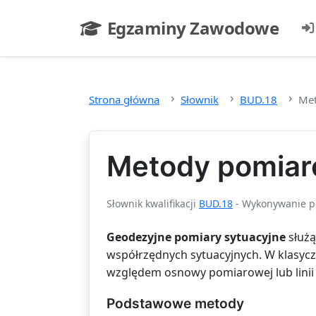
Przejdź do głównej treści
Egzaminy Zawodowe
- strona główna
Strona główna
Słownik
BUD.18
Met
Metody pomiar
Słownik kwalifikacji
BUD.18
- Wykonywanie po
Geodezyjne pomiary sytuacyjne
służą
współrzędnych sytuacyjnych. W klasyc
względem osnowy pomiarowej lub lini
Podstawowe metody