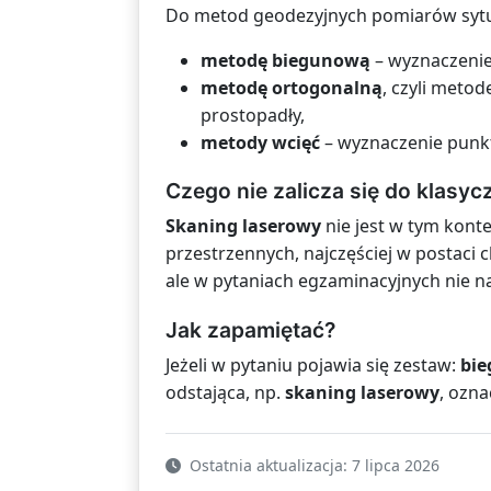
Do metod geodezyjnych pomiarów sytua
metodę biegunową
– wyznaczenie
metodę ortogonalną
, czyli meto
prostopadły,
metody wcięć
– wyznaczenie punktu
Czego nie zalicza się do klasy
Skaning laserowy
nie jest w tym kont
przestrzennych, najczęściej w postaci
ale w pytaniach egzaminacyjnych nie n
Jak zapamiętać?
Jeżeli w pytaniu pojawia się zestaw:
bie
odstająca, np.
skaning laserowy
, ozn
Ostatnia aktualizacja: 7 lipca 2026