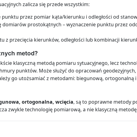
cyjnych zalicza się przede wszystkim:
 punktu przez pomiar kąta/kierunku i odległości od stanow
dę domiarów prostokątnych – wyznaczenie punktu przez odci
 z przecięcia kierunków, odległości lub kombinacji kierunk
cznych metod?
ekście klasyczną metodą pomiaru sytuacyjnego, lecz techn
 chmury punktów. Może służyć do opracowań geodezyjnych,
ależy go utożsamiać z metodami: biegunową, ortogonalną i
gunowa, ortogonalna, wcięcia
, są to poprawne metody p
acza zwykle technologię pomiarową, a nie klasyczną metodę