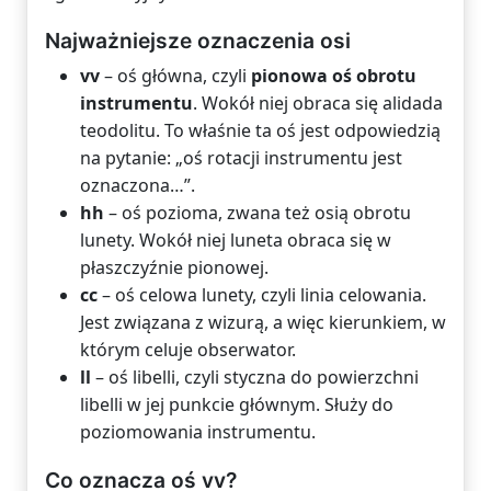
Najważniejsze oznaczenia osi
vv
– oś główna, czyli
pionowa oś obrotu
instrumentu
. Wokół niej obraca się alidada
teodolitu. To właśnie ta oś jest odpowiedzią
na pytanie: „oś rotacji instrumentu jest
oznaczona…”.
hh
– oś pozioma, zwana też osią obrotu
lunety. Wokół niej luneta obraca się w
płaszczyźnie pionowej.
cc
– oś celowa lunety, czyli linia celowania.
Jest związana z wizurą, a więc kierunkiem, w
którym celuje obserwator.
ll
– oś libelli, czyli styczna do powierzchni
libelli w jej punkcie głównym. Służy do
poziomowania instrumentu.
Co oznacza oś vv?