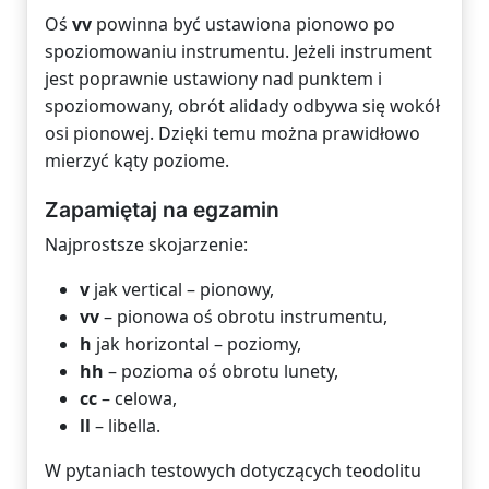
Oś
vv
powinna być ustawiona pionowo po
spoziomowaniu instrumentu. Jeżeli instrument
jest poprawnie ustawiony nad punktem i
spoziomowany, obrót alidady odbywa się wokół
osi pionowej. Dzięki temu można prawidłowo
mierzyć kąty poziome.
Zapamiętaj na egzamin
Najprostsze skojarzenie:
v
jak vertical – pionowy,
vv
– pionowa oś obrotu instrumentu,
h
jak horizontal – poziomy,
hh
– pozioma oś obrotu lunety,
cc
– celowa,
ll
– libella.
W pytaniach testowych dotyczących teodolitu