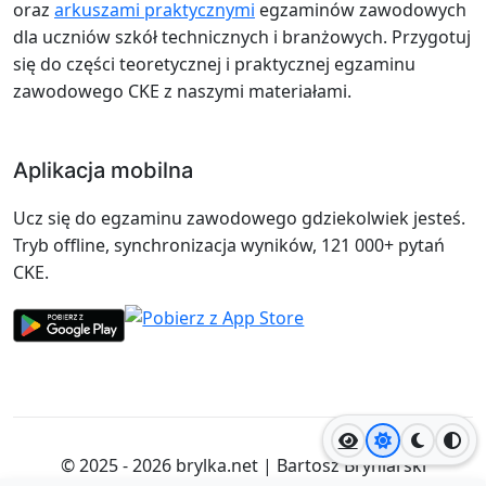
oraz
arkuszami praktycznymi
egzaminów zawodowych
dla uczniów szkół technicznych i branżowych. Przygotuj
się do części teoretycznej i praktycznej egzaminu
zawodowego CKE z naszymi materiałami.
Aplikacja mobilna
Ucz się do egzaminu zawodowego gdziekolwiek jesteś.
Tryb offline, synchronizacja wyników, 121 000+ pytań
CKE.
Jasny motyw
Ciemny
Wyso
© 2025 - 2026
brylka.net
|
Bartosz Bryniarski