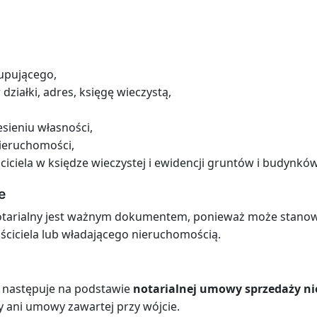
kupującego,
ziałki, adres, księgę wieczystą,
sieniu własności,
nieruchomości,
iciela w księdze wieczystej i ewidencji gruntów i budynków
e
notarialny jest ważnym dokumentem, ponieważ może stanowi
ściciela lub władającego nieruchomością.
i następuje na podstawie
notarialnej umowy sprzedaży n
 ani umowy zawartej przy wójcie.