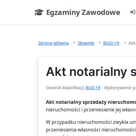
Przejdź do głównej treści
Egzaminy Zawodowe
- strona główna
Strona główna
Słownik
BUD.19
Akt
Akt notarialny
Słownik kwalifikacji
BUD.19
- Wykonywanie pr
Akt notarialny sprzedaży nieruchom
nieruchomości i przeniesienie jej włas
W przypadku nieruchomości zwykła um
przeniesienia własności nieruchomośc