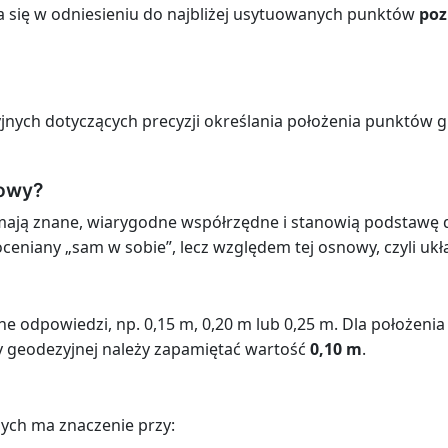
a się w odniesieniu do najbliżej usytuowanych punktów
poz
jnych dotyczących precyzji określania położenia punktów g
nowy?
mają znane, wiarygodne współrzędne i stanowią podstaw
 oceniany „sam w sobie”, lecz względem tej osnowy, czyli uk
e odpowiedzi, np. 0,15 m, 0,20 m lub 0,25 m. Dla położen
 geodezyjnej należy zapamiętać wartość
0,10 m
.
ych ma znaczenie przy: