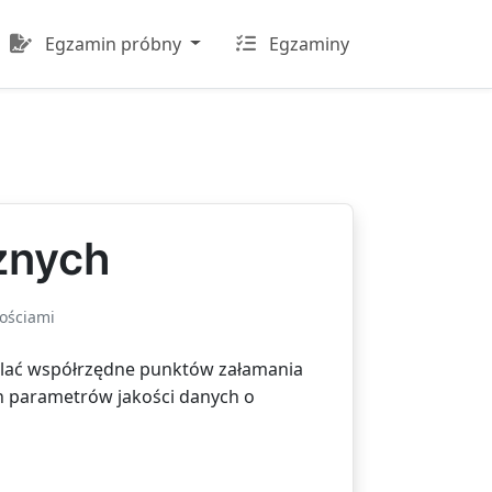
Egzamin próbny
Egzaminy
znych
ościami
eślać współrzędne punktów załamania
ch parametrów jakości danych o