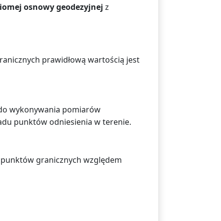
iomej osnowy geodezyjnej
z
ranicznych prawidłową wartością jest
ę do wykonywania pomiarów
ładu punktów odniesienia w terenie.
ia punktów granicznych względem