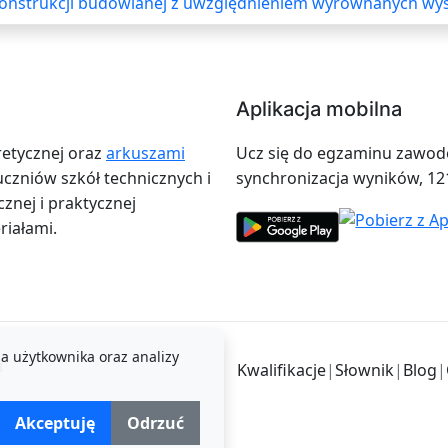
 konstrukcji budowlanej z uwzględnieniem wyrównanych wy
Aplikacja mobilna
retycznej oraz
arkuszami
Ucz się do egzaminu zawodow
zniów szkół technicznych i
synchronizacja wyników, 12
znej i praktycznej
iałami.
a użytkownika oraz analizy
i
Kwalifikacje
|
Słownik
|
Blog
|
Akceptuję
Odrzuć