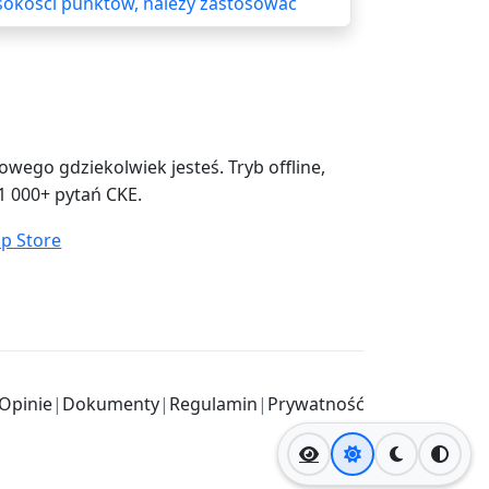
sokości punktów, należy zastosować
ego gdziekolwiek jesteś. Tryb offline,
1 000+ pytań CKE.
Opinie
|
Dokumenty
|
Regulamin
|
Prywatność
Jasny motyw
Ciemny mo
Wysok