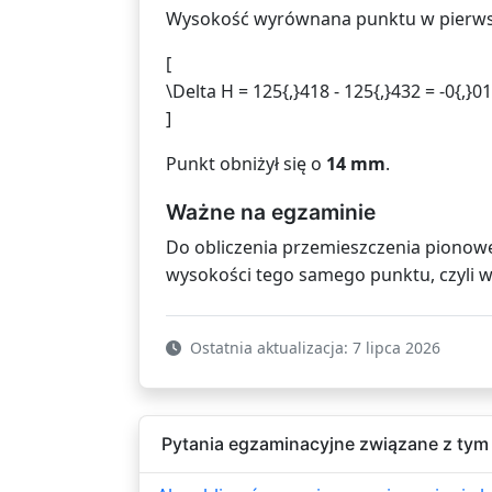
Wysokość wyrównana punktu w pierwsz
[
\Delta H = 125{,}418 - 125{,}432 = -0{,}0
]
Punkt obniżył się o
14 mm
.
Ważne na egzaminie
Do obliczenia przemieszczenia pionowe
wysokości tego samego punktu, czyli 
Ostatnia aktualizacja: 7 lipca 2026
Pytania egzaminacyjne związane z tym 