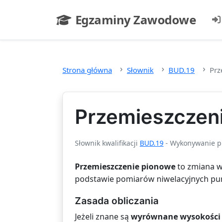
Przejdź do głównej treści
Egzaminy Zawodowe
- strona główna
Strona główna
Słownik
BUD.19
Prz
Przemieszczeni
Słownik kwalifikacji
BUD.19
- Wykonywanie pr
Przemieszczenie pionowe
to zmiana wy
podstawie pomiarów niwelacyjnych pu
Zasada obliczania
Jeżeli znane są
wyrównane wysokości