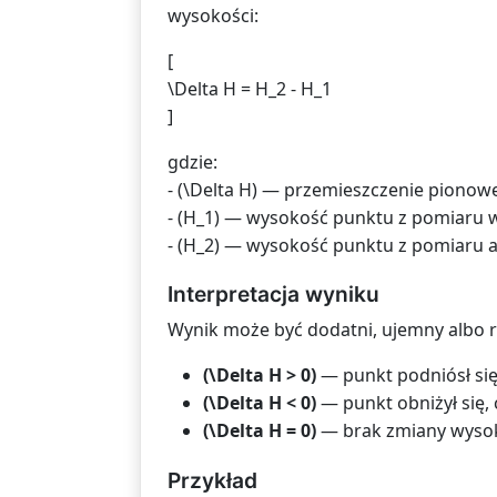
wysokości:
[
\Delta H = H_2 - H_1
]
gdzie:
- (\Delta H) — przemieszczenie pionow
- (H_1) — wysokość punktu z pomiaru 
- (H_2) — wysokość punktu z pomiaru 
Interpretacja wyniku
Wynik może być dodatni, ujemny albo 
(\Delta H > 0)
— punkt podniósł się
(\Delta H < 0)
— punkt obniżył się, c
(\Delta H = 0)
— brak zmiany wysok
Przykład