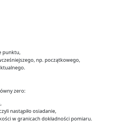
e punktu,
wcześniejszego, np. początkowego,
aktualnego.
równy zero:
,
zyli nastąpiło osiadanie,
ości w granicach dokładności pomiaru.