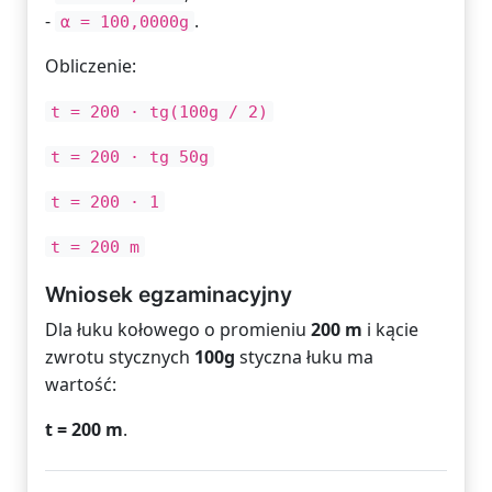
-
.
α = 100,0000g
Obliczenie:
t = 200 · tg(100g / 2)
t = 200 · tg 50g
t = 200 · 1
t = 200 m
Wniosek egzaminacyjny
Dla łuku kołowego o promieniu
200 m
i kącie
zwrotu stycznych
100g
styczna łuku ma
wartość:
t = 200 m
.