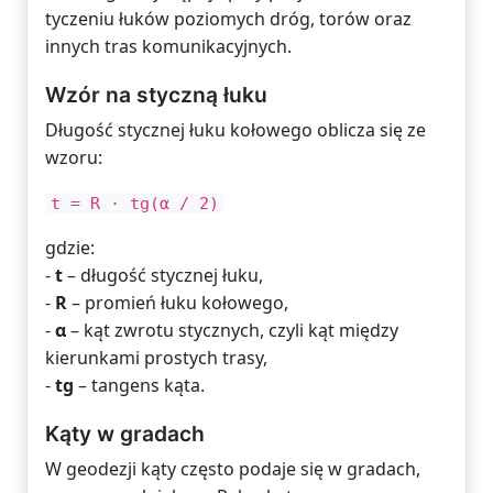
tyczeniu łuków poziomych dróg, torów oraz
innych tras komunikacyjnych.
Wzór na styczną łuku
Długość stycznej łuku kołowego oblicza się ze
wzoru:
t = R · tg(α / 2)
gdzie:
-
t
– długość stycznej łuku,
-
R
– promień łuku kołowego,
-
α
– kąt zwrotu stycznych, czyli kąt między
kierunkami prostych trasy,
-
tg
– tangens kąta.
Kąty w gradach
W geodezji kąty często podaje się w gradach,