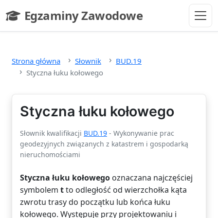
Przejdź do głównej treści
Egzaminy Zawodowe
- strona główna
Strona główna
Słownik
BUD.19
Styczna łuku kołowego
Styczna łuku kołowego
Słownik kwalifikacji
BUD.19
- Wykonywanie prac
geodezyjnych związanych z katastrem i gospodarką
nieruchomościami
Styczna łuku kołowego
oznaczana najczęściej
symbolem
t
to odległość od wierzchołka kąta
zwrotu trasy do początku lub końca łuku
kołowego. Występuje przy projektowaniu i