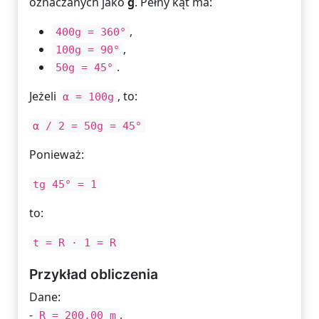
oznaczanych jako
g
. Pełny kąt ma:
,
400g = 360°
,
100g = 90°
.
50g = 45°
Jeżeli
, to:
α = 100g
α / 2 = 50g = 45°
Ponieważ:
tg 45° = 1
to:
t = R · 1 = R
Przykład obliczenia
Dane:
-
,
R = 200,00 m