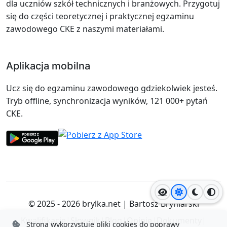
dla uczniów szkół technicznych i branżowych. Przygotuj
się do części teoretycznej i praktycznej egzaminu
zawodowego CKE z naszymi materiałami.
Aplikacja mobilna
Ucz się do egzaminu zawodowego gdziekolwiek jesteś.
Tryb offline, synchronizacja wyników, 121 000+ pytań
CKE.
Jasny motyw
Ciemny
Wyso
© 2025 - 2026
brylka.net
|
Bartosz Bryniarski
Kwalifikacje
|
Słownik
|
Blog
|
Opinie
|
Dokumenty
|
Strona wykorzystuje pliki cookies do poprawy