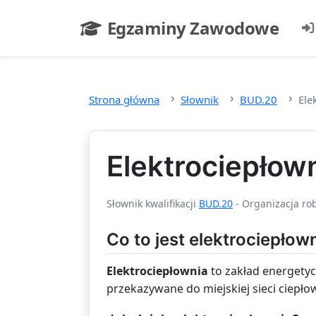
Przejdź do głównej treści
Egzaminy Zawodowe
- strona główna
Strona główna
Słownik
BUD.20
Ele
Elektrociepłow
Słownik kwalifikacji
BUD.20
- Organizacja rob
Co to jest elektrociepłow
Elektrociepłownia
to zakład energetyc
przekazywane do miejskiej sieci ciepł