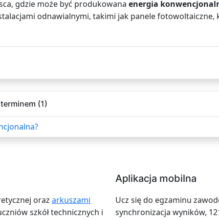
ejsca, gdzie może być produkowana
energia konwencjonal
instalacjami odnawialnymi, takimi jak panele fotowoltaiczne,
terminem (1)
ncjonalna?
Aplikacja mobilna
retycznej oraz
arkuszami
Ucz się do egzaminu zawodow
zniów szkół technicznych i
synchronizacja wyników, 12