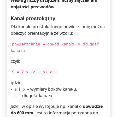
według liczby urządzeń, liczby złączek ani
objętości przewodów
.
Kanał prostokątny
Dla kanału prostokątnego powierzchnię można
obliczyć orientacyjnie ze wzoru:
powierzchnia = obwód kanału × długość
kanału
czyli:
S = 2 × (a + b) × L
gdzie:
-
i
– wymiary boków kanału,
a
b
-
– długość kanału.
L
Jeżeli w opisie występuje np. kanał o
obwodzie
do 600 mm
, jest to informacja potrzebna do