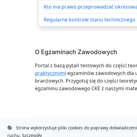
Kto ma prawo przeprowadzać okresową 
Regularne kontrole stanu technicznego 
O Egzaminach Zawodowych
Portal z bazą pytań testowych do części teo
praktycznymi
egzaminów zawodowych dla uc
branżowych. Przygotuj się do części teoretyc
egzaminu zawodowego CKE z naszymi mater
Strona wykorzystuje pliki cookies do poprawy doświadczeni
© 2025 - 2026
brylka.net
|
Bartosz Bryniarsk
ruchu.
Szczegóły