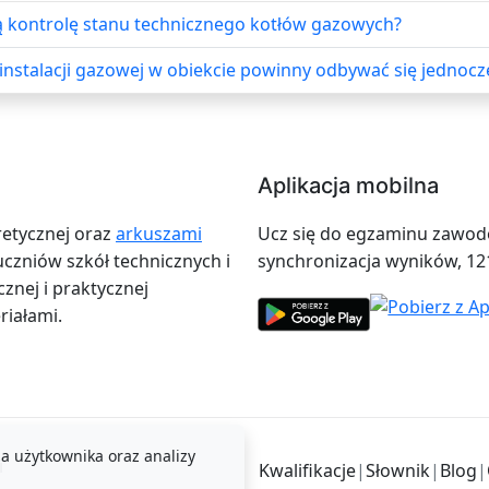
kontrolę stanu technicznego kotłów gazowych?
instalacji gazowej w obiekcie powinny odbywać się jednocz
Aplikacja mobilna
retycznej oraz
arkuszami
Ucz się do egzaminu zawodow
zniów szkół technicznych i
synchronizacja wyników, 12
znej i praktycznej
iałami.
a użytkownika oraz analizy
i
Kwalifikacje
|
Słownik
|
Blog
|