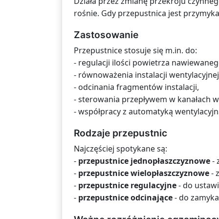
Działa przez zmianę przekroju czynnego
rośnie. Gdy przepustnica jest przymyka
Zastosowanie
Przepustnice stosuje się m.in. do:
- regulacji ilości powietrza nawiewan
- równoważenia instalacji wentylacyjnej
- odcinania fragmentów instalacji,
- sterowania przepływem w kanałach w
- współpracy z automatyką wentylacyjną
Rodzaje przepustnic
Najczęściej spotykane są:
-
przepustnice jednopłaszczyznowe
- 
-
przepustnice wielopłaszczyznowe
- 
-
przepustnice regulacyjne
- do ustaw
-
przepustnice odcinające
- do zamyka