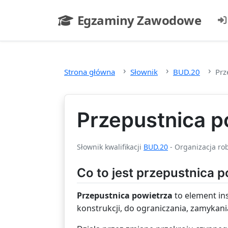
Przejdź do głównej treści
Egzaminy Zawodowe
- strona główna
Strona główna
Słownik
BUD.20
Prz
Przepustnica p
Słownik kwalifikacji
BUD.20
- Organizacja rob
Co to jest przepustnica 
Przepustnica powietrza
to element ins
konstrukcji, do ograniczania, zamykan