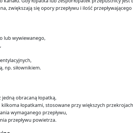
 kanału. Gdy łopatka lub zespół łopatek przepustnicy jest 
na, zwiększają się opory przepływu i ilość przepływającego
ego lub wywiewanego,
,
entylacyjnych,
, np. siłownikiem.
z jedną obracaną łopatką,
z kilkoma łopatkami, stosowane przy większych przekrojach
iania wymaganego przepływu,
nia przepływu powietrza.