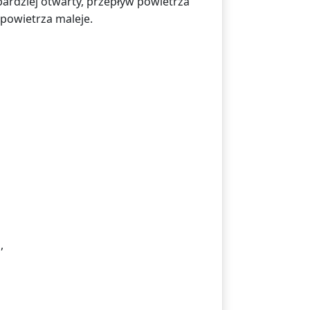
bardziej otwarty, przepływ powietrza
 powietrza maleje.
,