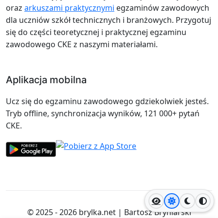
oraz
arkuszami praktycznymi
egzaminów zawodowych
dla uczniów szkół technicznych i branżowych. Przygotuj
się do części teoretycznej i praktycznej egzaminu
zawodowego CKE z naszymi materiałami.
Aplikacja mobilna
Ucz się do egzaminu zawodowego gdziekolwiek jesteś.
Tryb offline, synchronizacja wyników, 121 000+ pytań
CKE.
Jasny motyw
Ciemny
Wyso
© 2025 - 2026
brylka.net
|
Bartosz Bryniarski