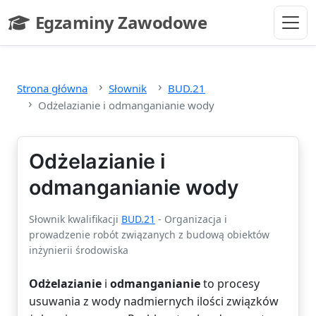
Przejdź do głównej treści
Egzaminy Zawodowe
- strona główna
Strona główna
Słownik
BUD.21
Odżelazianie i odmanganianie wody
Odżelazianie i
odmanganianie wody
Słownik kwalifikacji
BUD.21
- Organizacja i
prowadzenie robót związanych z budową obiektów
inżynierii środowiska
Odżelazianie
i
odmanganianie
to procesy
usuwania z wody nadmiernych ilości związków