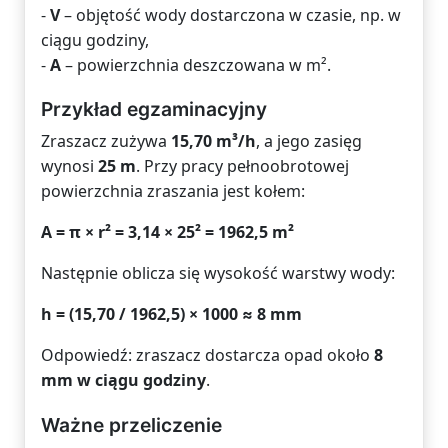
-
V
– objętość wody dostarczona w czasie, np. w
ciągu godziny,
-
A
– powierzchnia deszczowana w m².
Przykład egzaminacyjny
Zraszacz zużywa
15,70 m³/h
, a jego zasięg
wynosi
25 m
. Przy pracy pełnoobrotowej
powierzchnia zraszania jest kołem:
A = π × r² = 3,14 × 25² = 1962,5 m²
Następnie oblicza się wysokość warstwy wody:
h = (15,70 / 1962,5) × 1000 ≈ 8 mm
Odpowiedź: zraszacz dostarcza opad około
8
mm w ciągu godziny
.
Ważne przeliczenie