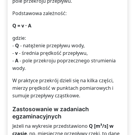
pole przekroju przepływu.
Podstawowa zależność:
Q = v · A
gdzie:
-
Q
- natężenie przepływu wody,
-
v
- średnia prędkość przepływu,
-
A
- pole przekroju poprzecznego strumienia
wody.
W praktyce przekrój dzieli się na kilka części,
mierzy prędkość w punktach pomiarowych i
sumuje przepływy cząstkowe.
Zastosowanie w zadaniach
egzaminacyjnych
Jeżeli na wykresie przedstawiono
Q [m³/s] w
czasie
, np. miesięczne przepływy rzeki, to dane