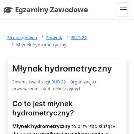
Przejdź do głównej treści
Egzaminy Zawodowe
- strona główna
Strona główna
Słownik
BUD.22
Młynek hydrometryczny
Młynek hydrometryczny
Słownik kwalifikacji
BUD.22
- Organizacja i
prowadzenie robót melioracyjnych
Co to jest młynek
hydrometryczny?
Młynek hydrometryczny
to przyrząd służący
do pomiaru
prędkości przepływu wody
w