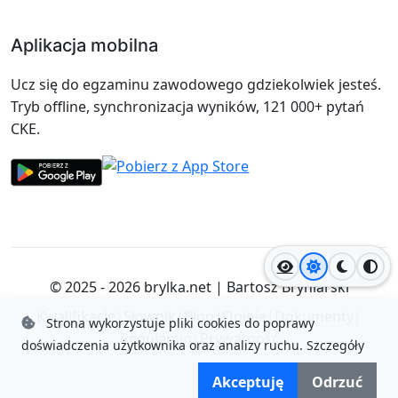
Aplikacja mobilna
Ucz się do egzaminu zawodowego gdziekolwiek jesteś.
Tryb offline, synchronizacja wyników, 121 000+ pytań
CKE.
Jasny motyw
Ciemny
Wyso
© 2025 - 2026
brylka.net
|
Bartosz Bryniarski
Kwalifikacje
|
Słownik
|
Blog
|
Opinie
|
Dokumenty
|
Strona wykorzystuje pliki cookies do poprawy
Regulamin
|
Prywatność
doświadczenia użytkownika oraz analizy ruchu.
Szczegóły
Akceptuję
Odrzuć