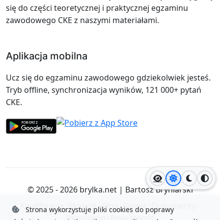
się do części teoretycznej i praktycznej egzaminu
zawodowego CKE z naszymi materiałami.
Aplikacja mobilna
Ucz się do egzaminu zawodowego gdziekolwiek jesteś.
Tryb offline, synchronizacja wyników, 121 000+ pytań
CKE.
Jasny motyw
Ciemny
Wyso
© 2025 - 2026
brylka.net
|
Bartosz Bryniarski
Kwalifikacje
|
Słownik
|
Blog
|
Opinie
|
Dokumenty
|
Strona wykorzystuje pliki cookies do poprawy
Regulamin
|
Prywatność