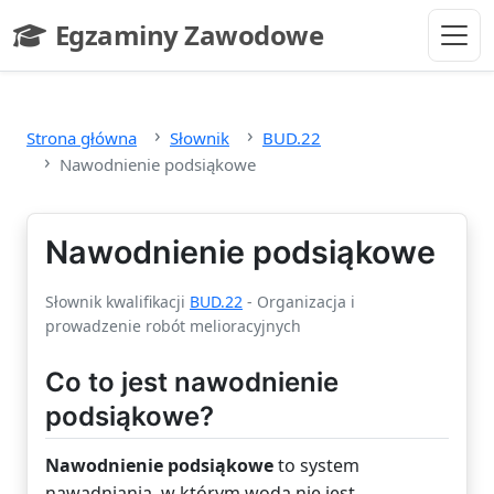
Przejdź do głównej treści
Egzaminy Zawodowe
- strona główna
Strona główna
Słownik
BUD.22
Nawodnienie podsiąkowe
Nawodnienie podsiąkowe
Słownik kwalifikacji
BUD.22
- Organizacja i
prowadzenie robót melioracyjnych
Co to jest nawodnienie
podsiąkowe?
Nawodnienie podsiąkowe
to system
nawadniania, w którym woda nie jest