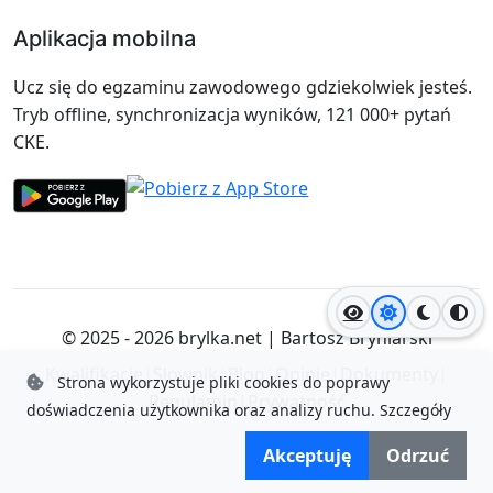
Aplikacja mobilna
Ucz się do egzaminu zawodowego gdziekolwiek jesteś.
Tryb offline, synchronizacja wyników, 121 000+ pytań
CKE.
Jasny motyw
Ciemny
Wyso
© 2025 - 2026
brylka.net
|
Bartosz Bryniarski
Kwalifikacje
|
Słownik
|
Blog
|
Opinie
|
Dokumenty
|
Strona wykorzystuje pliki cookies do poprawy
Regulamin
|
Prywatność
doświadczenia użytkownika oraz analizy ruchu.
Szczegóły
Akceptuję
Odrzuć