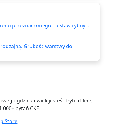
terenu przeznaczonego na staw rybny o
 urodzajną. Grubość warstwy do
ego gdziekolwiek jesteś. Tryb offline,
1 000+ pytań CKE.