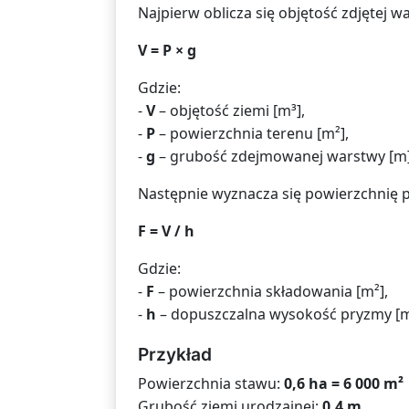
Najpierw oblicza się objętość zdjętej w
V = P × g
Gdzie:
-
V
– objętość ziemi [m³],
-
P
– powierzchnia terenu [m²],
-
g
– grubość zdejmowanej warstwy [m]
Następnie wyznacza się powierzchnię 
F = V / h
Gdzie:
-
F
– powierzchnia składowania [m²],
-
h
– dopuszczalna wysokość pryzmy [m
Przykład
Powierzchnia stawu:
0,6 ha = 6 000 m²
Grubość ziemi urodzajnej:
0,4 m