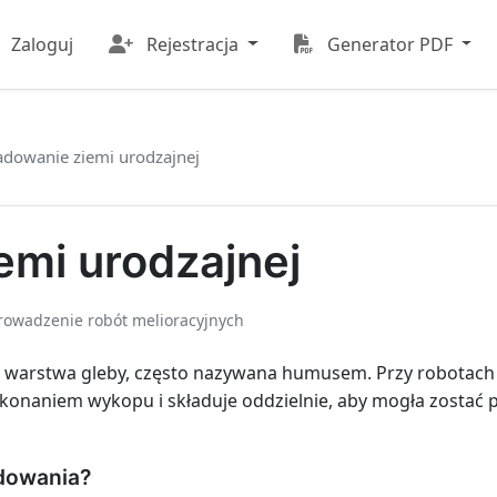
Zaloguj
Rejestracja
Generator PDF
adowanie ziemi urodzajnej
emi urodzajnej
prowadzenie robót melioracyjnych
a warstwa gleby, często nazywana humusem. Przy robotach
ykonaniem wykopu i składuje oddzielnie, aby mogła zostać 
adowania?