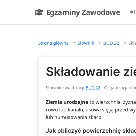
Przejdź do głównej treści
Egzaminy Zawodowe
- strona główna
Strona główna
Słownik
BUD.22
Skł
Składowanie zi
Słownik kwalifikacji
BUD.22
- Organizacja i 
Ziemia urodzajna
to wierzchnia, żyzn
rowu lub kanału, usuwa się ją przed w
lub humusowania skarp.
Jak obliczyć powierzchnię skł