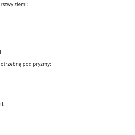
arstwy ziemi:
.
potrzebną pod pryzmy:
].