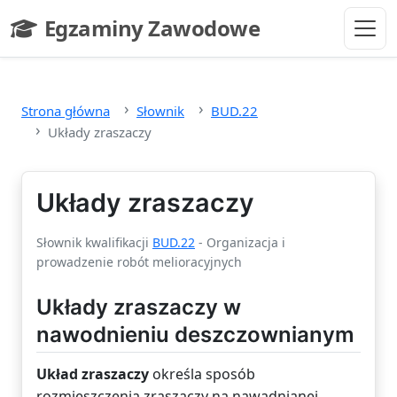
Przejdź do głównej treści
Egzaminy Zawodowe
- strona główna
Strona główna
Słownik
BUD.22
Układy zraszaczy
Układy zraszaczy
Słownik kwalifikacji
BUD.22
- Organizacja i
prowadzenie robót melioracyjnych
Układy zraszaczy w
nawodnieniu deszczownianym
Układ zraszaczy
określa sposób
rozmieszczenia zraszaczy na nawadnianej