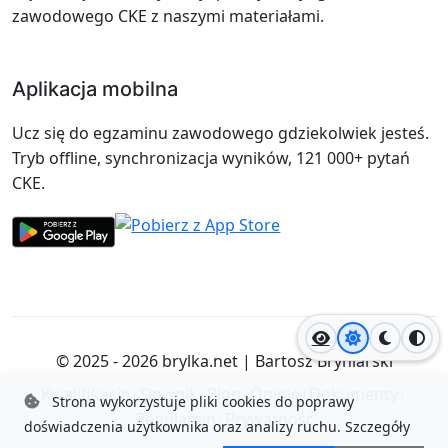
zawodowego CKE z naszymi materiałami.
Aplikacja mobilna
Ucz się do egzaminu zawodowego gdziekolwiek jesteś.
Tryb offline, synchronizacja wyników, 121 000+ pytań
CKE.
Jasny motyw
Ciemny
Wyso
© 2025 - 2026
brylka.net
|
Bartosz Bryniarski
Kwalifikacje
|
Słownik
|
Blog
|
Opinie
|
Dokumenty
|
Strona wykorzystuje pliki cookies do poprawy
Regulamin
|
Prywatność
doświadczenia użytkownika oraz analizy ruchu.
Szczegóły