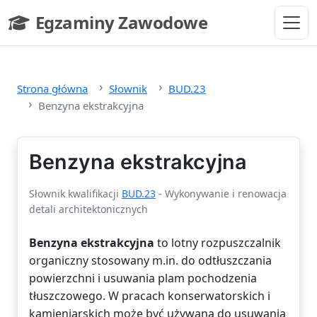
Przejdź do głównej treści
Egzaminy Zawodowe
- strona główna
Strona główna
Słownik
BUD.23
Benzyna ekstrakcyjna
Benzyna ekstrakcyjna
Słownik kwalifikacji
BUD.23
- Wykonywanie i renowacja
detali architektonicznych
Benzyna ekstrakcyjna
to lotny rozpuszczalnik
organiczny stosowany m.in. do odtłuszczania
powierzchni i usuwania plam pochodzenia
tłuszczowego. W pracach konserwatorskich i
kamieniarskich może być używana do usuwania