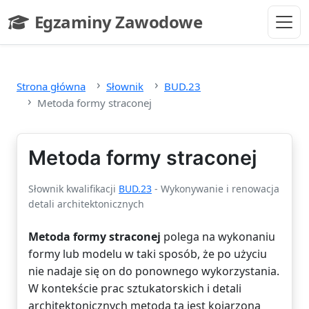
Przejdź do głównej treści
Egzaminy Zawodowe
- strona główna
Strona główna
Słownik
BUD.23
Metoda formy straconej
Metoda formy straconej
Słownik kwalifikacji
BUD.23
- Wykonywanie i renowacja
detali architektonicznych
Metoda formy straconej
polega na wykonaniu
formy lub modelu w taki sposób, że po użyciu
nie nadaje się on do ponownego wykorzystania.
W kontekście prac sztukatorskich i detali
architektonicznych metoda ta jest kojarzona