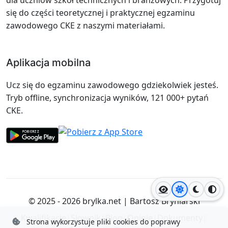
się do części teoretycznej i praktycznej egzaminu
zawodowego CKE z naszymi materiałami.
Aplikacja mobilna
Ucz się do egzaminu zawodowego gdziekolwiek jesteś.
Tryb offline, synchronizacja wyników, 121 000+ pytań
CKE.
Jasny motyw
Ciemny
Wyso
© 2025 - 2026
brylka.net
|
Bartosz Bryniarski
Kwalifikacje
|
Słownik
|
Blog
|
Opinie
|
Dokumenty
|
Strona wykorzystuje pliki cookies do poprawy