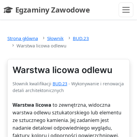
Przejdź do głównej treści
Egzaminy Zawodowe
- strona główna
Strona główna
Słownik
BUD.23
Warstwa licowa odlewu
Warstwa licowa odlewu
Słownik kwalifikacji
BUD.23
- Wykonywanie i renowacja
detali architektonicznych
Warstwa licowa
to zewnętrzna, widoczna
warstwa odlewu sztukatorskiego lub elementu
ze sztucznego kamienia. Jej zadaniem jest
nadanie detalowi odpowiedniego wyglądu,
faktury, koloru i odporności powierzchniowej.