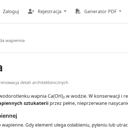
Zaloguj
Rejestracja
Generator PDF
da wapienna
a
renowacja detali architektonicznych
odorotlenku wapnia Ca(OH)₂ w wodzie. W konserwacji i ren
piennych sztukaterii
przez pełne, nieprzerwane nasycani
piennej
 wapienne. Gdy element ulega osłabieniu, pyleniu lub utra