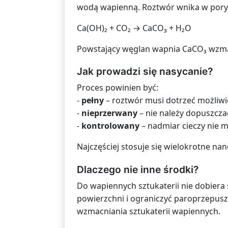
wodą wapienną. Roztwór wnika w pory m
Ca(OH)₂ + CO₂ → CaCO₃ + H₂O
Powstający węglan wapnia CaCO₃ wzmacn
Jak prowadzi się nasycanie?
Proces powinien być:
-
pełny
– roztwór musi dotrzeć możliwi
-
nieprzerwany
– nie należy dopuszcza
-
kontrolowany
– nadmiar cieczy nie 
Najczęściej stosuje się wielokrotne n
Dlaczego nie inne środki?
Do wapiennych sztukaterii nie dobier
powierzchni i ograniczyć paroprzepus
wzmacniania sztukaterii wapiennych.