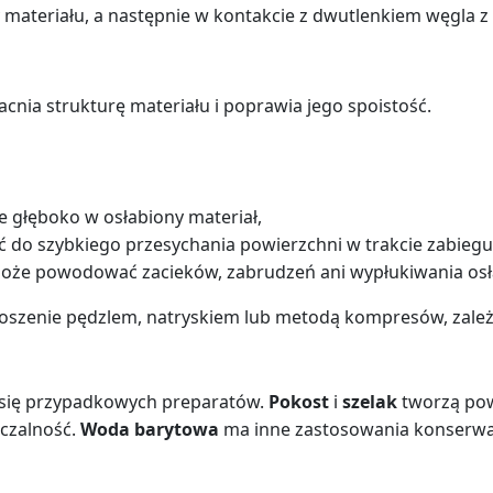
ateriału, a następnie w kontakcie z dwutlenkiem węgla z 
ia strukturę materiału i poprawia jego spoistość.
e głęboko w osłabiony materiał,
ć do szybkiego przesychania powierzchni w trakcie zabiegu
może powodować zacieków, zabrudzeń ani wypłukiwania osł
anoszenie pędzlem, natryskiem lub metodą kompresów, zależ
a się przypadkowych preparatów.
Pokost
i
szelak
tworzą pow
zczalność.
Woda barytowa
ma inne zastosowania konserwat