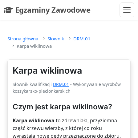
Przejdź do głównej treści
Egzaminy Zawodowe
- strona główna
Strona główna
Słownik
DRM.01
Karpa wiklinowa
Karpa wiklinowa
Słownik kwalifikacji
DRM.01
- Wykonywanie wyrobów
koszykarsko-plecionkarskich
Czym jest karpa wiklinowa?
Karpa wiklinowa
to zdrewniała, przyziemna
część krzewu wierzby, z której co roku
wyrastają nowe pędy przeznaczone do zbioru.