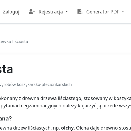
Zaloguj
Rejestracja
Generator PDF
tewka liściasta
sta
yrobów koszykarsko-plecionkarskich
ykonany z drewna drzewa liściastego, stosowany w koszykar
 pytaniach egzaminacyjnych należy kojarzyć ją przede ws
ana?
rewna drzew liściastych, np.
olchy
. Olcha daje drewno stos