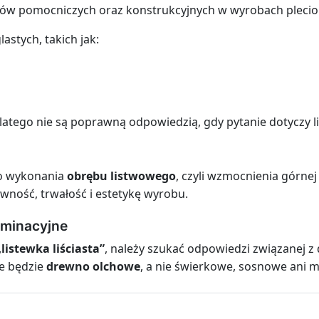
w pomocniczych oraz konstrukcyjnych w wyrobach plecio
astych, takich jak:
dlatego nie są poprawną odpowiedzią, gdy pytanie dotyczy l
do wykonania
obrębu listwowego
, czyli wzmocnienia górne
wność, trwałość i estetykę wyrobu.
aminacyjne
„listewka liściasta”
, należy szukać odpowiedzi związanej 
e będzie
drewno olchowe
, a nie świerkowe, sosnowe ani