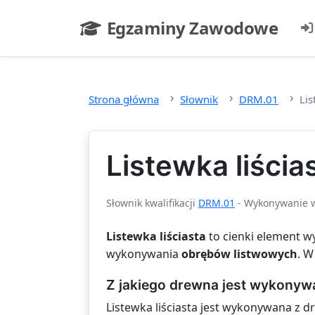
Przejdź do głównej treści
Egzaminy Zawodowe
- strona główna
Strona główna
Słownik
DRM.01
Lis
Listewka liścia
Słownik kwalifikacji
DRM.01
- Wykonywanie w
Listewka liściasta
to cienki element w
wykonywania
obrębów listwowych
. W
Z jakiego drewna jest wykonyw
Listewka liściasta jest wykonywana z d