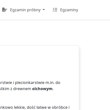
Egzamin próbny
Egzaminy
stwie i plecionkarstwie m.in. do
zystkim z drewnem
olchowym
.
unkowo lekkie, dość łatwe w obróbce i