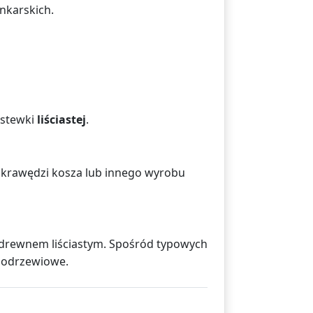
nkarskich.
istewki
liściastej
.
j krawędzi kosza lub innego wyrobu
z drewnem liściastym. Spośród typowych
 modrzewiowe.