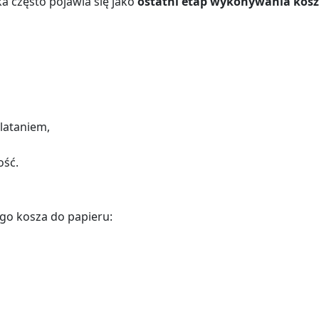
a często pojawia się jako
ostatni etap wykonywania kos
lataniem,
ość.
go kosza do papieru: