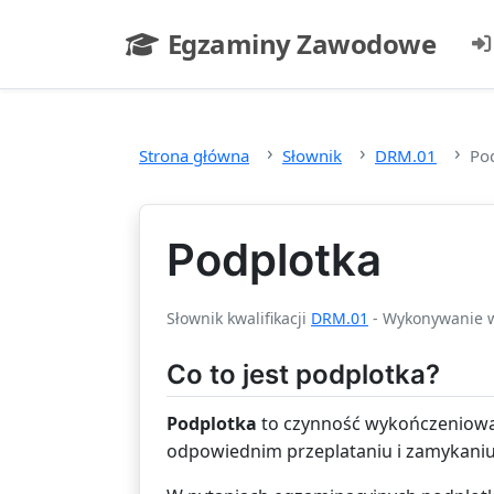
Przejdź do głównej treści
Egzaminy Zawodowe
- strona główna
Strona główna
Słownik
DRM.01
Po
Podplotka
Słownik kwalifikacji
DRM.01
- Wykonywanie w
Co to jest podplotka?
Podplotka
to czynność wykończeniowa 
odpowiednim przeplataniu i zamykaniu 