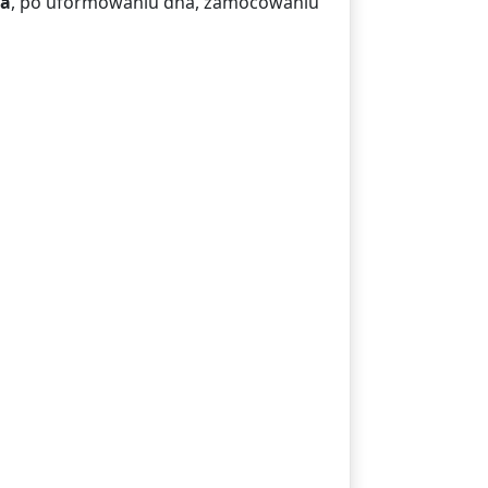
za
, po uformowaniu dna, zamocowaniu