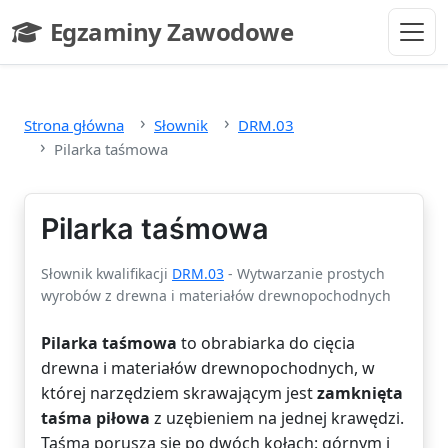
Przejdź do głównej treści
Egzaminy Zawodowe
- strona główna
Strona główna
Słownik
DRM.03
Pilarka taśmowa
Pilarka taśmowa
Słownik kwalifikacji
DRM.03
- Wytwarzanie prostych
wyrobów z drewna i materiałów drewnopochodnych
Pilarka taśmowa
to obrabiarka do cięcia
drewna i materiałów drewnopochodnych, w
której narzędziem skrawającym jest
zamknięta
taśma piłowa
z uzębieniem na jednej krawędzi.
Taśma porusza się po dwóch kołach: górnym i