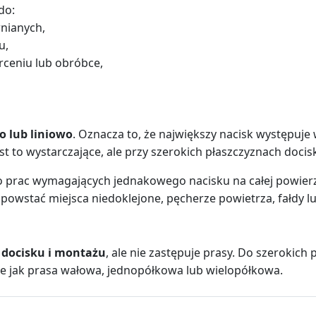
do:
nianych,
u,
rceniu lub obróbce,
 lub liniowo
. Oznacza to, że największy nacisk występuje 
t to wystarczające, ale przy szerokich płaszczyznach docis
 do prac wymagających jednakowego nacisku na całej powierzc
wstać miejsca niedoklejone, pęcherze powietrza, fałdy lub
 docisku i montażu
, ale nie zastępuje prasy. Do szerokich
e jak prasa wałowa, jednopółkowa lub wielopółkowa.