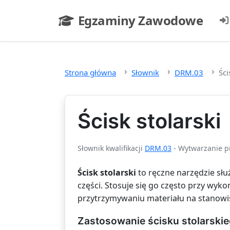
Przejdź do głównej treści
Egzaminy Zawodowe
- strona główna
Strona główna
Słownik
DRM.03
Ści
Ścisk stolarski
Słownik kwalifikacji
DRM.03
- Wytwarzanie p
Ścisk stolarski
to ręczne narzędzie sł
części. Stosuje się go często przy wyko
przytrzymywaniu materiału na stanowi
Zastosowanie ścisku stolarski