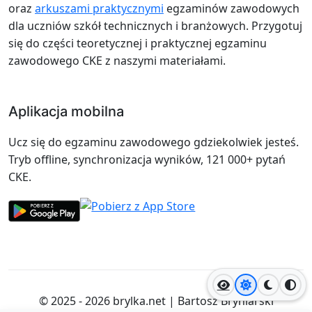
oraz
arkuszami praktycznymi
egzaminów zawodowych
dla uczniów szkół technicznych i branżowych. Przygotuj
się do części teoretycznej i praktycznej egzaminu
zawodowego CKE z naszymi materiałami.
Aplikacja mobilna
Ucz się do egzaminu zawodowego gdziekolwiek jesteś.
Tryb offline, synchronizacja wyników, 121 000+ pytań
CKE.
Jasny motyw
Ciemny
Wyso
© 2025 - 2026
brylka.net
|
Bartosz Bryniarski