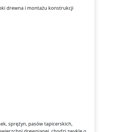
ki drewna i montażu konstrukcji
nek, sprężyn, pasów tapicerskich,
powierzchni drewnianej, chodzi zwykle o