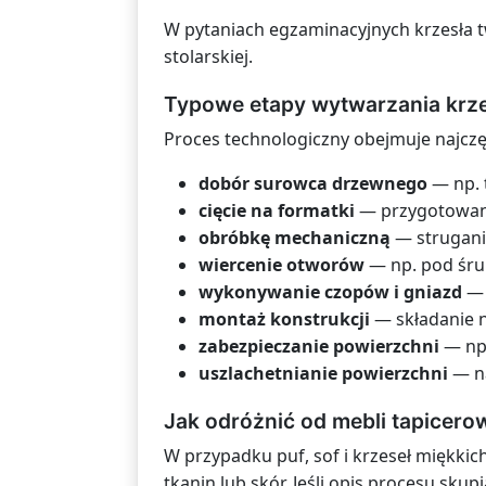
W pytaniach egzaminacyjnych krzesła 
stolarskiej.
Typowe etapy wytwarzania krz
Proces technologiczny obejmuje najczęś
dobór surowca drzewnego
— np. t
cięcie na formatki
— przygotowani
obróbkę mechaniczną
— struganie
wiercenie otworów
— np. pod śruby
wykonywanie czopów i gniazd
— 
montaż konstrukcji
— składanie nó
zabezpieczanie powierzchni
— np.
uszlachetnianie powierzchni
— na
Jak odróżnić od mebli tapicer
W przypadku puf, sof i krzeseł miękki
tkanin lub skór. Jeśli opis procesu sku