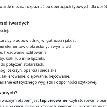
twarde można rozpoznać po operacjach typowych dla obrób
eseł twardych
ciej:
arcicy o odpowiedniej wilgotności i jakości,
e elementów o określonych wymiarach,
, frezowanie, szlifowanie,
, kołki lub inne łączniki,
do połączeń stolarskich,
g, oskrzyń, oparcia i siedziska,
 lakierowanie, olejowanie, bejcowanie,
danie estetycznego wyglądu i odporności użytkowej.
owanych?
ch ważnym etapem jest
tapicerowanie
, czyli stosowanie pia
pia się na cięciu drewna, czopach, wierceniu i wykończeniu 