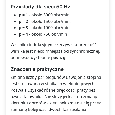
Przykłady dla sieci 50 Hz
p = 1
- około 3000 obr/min,
p = 2
- około 1500 obr/min,
p = 3
- około 1000 obr/min,
p = 4
- około 750 obr/min.
W silniku indukcyjnym rzeczywista prędkość
wirnika jest nieco mniejsza od synchronicznej,
ponieważ występuje
poślizg
.
Znaczenie praktyczne
Zmiana liczby par biegunów uzwojenia stojana
jest stosowana w silnikach wielobiegowych.
Pozwala uzyskać różne prędkości pracy bez
użycia falownika. Nie służy jednak do zmiany
kierunku obrotów - kierunek zmienia się przez
zamianę kolejności dwóch faz zasilania.