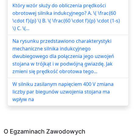
Który wzór służy do obliczenia prędkości
obrotowej silnika indukcyjnego? A. \( \frac{60
\cdot f}{p} \) B. \( \frac{60 \cdot f}{p} \cdot (1-s)
\) C. \(...
Na rysunku przedstawiono charakterystyki
mechaniczne silnika indukcyjnego
dwubiegowego dla połączenia jego uzwojeń
stojana w trójkąt i w podwójną gwiazdę. Jak
zmieni się prędkość obrotowa tego...
W silniku zasilanym napięciem 400 V zmiana
liczby par biegunów uzwojenia stojana ma
wpływ na
O Egzaminach Zawodowych