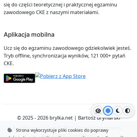
się do części teoretycznej i praktycznej egzaminu
zawodowego CKE z naszymi materiałami.
Aplikacja mobilna
Ucz się do egzaminu zawodowego gdziekolwiek jesteś.
Tryb offline, synchronizacja wyników, 121 000+ pytań
CKE.
Jasny motyw
Ciemny
Wyso
© 2025 - 2026
brylka.net
|
Bartosz Bryniarski
Kwalifikacje
|
Słownik
|
Blog
|
Opinie
|
Dokumenty
|
Strona wykorzystuje pliki cookies do poprawy
Regulamin
|
Prywatność