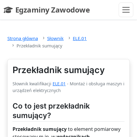
Przejdź do głównej treści
Egzaminy Zawodowe
- strona główna
Strona główna
Słownik
ELE.01
Przekładnik sumujący
Przekładnik sumujący
Słownik kwalifikacji
ELE.01
- Montaż i obsługa maszyn i
urządzeń elektrycznych
Co to jest przekładnik
sumujący?
Przekładnik sumujący
to element pomiarowy
stosowany m.in. w
wyłącznikach